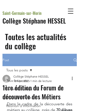
Saint-Germain-sur-Morin
Collège Stéphane HESSEL
Toutes les actualités
du collège
Post
Tous les posts
Collège Stéphane HESSEL
Tous les posts
13 févr. 2025
1 min de lecture
1ère édition du Forum de
La vie du collège
découverte des Métiers
DNB - Diplômes
Dans le cadre de la découverte des 
Réunion d'information
métiers au collège, près de 
70 élèves