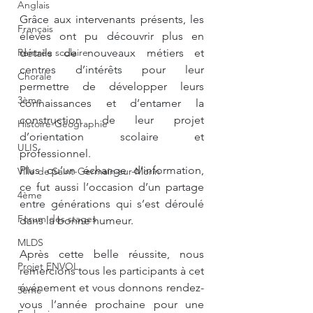
Anglais
Grâce aux intervenants présents, les 
Français
élèves ont pu découvrir plus en 
Rentrée scolaire
détails de nouveaux métiers et 
centres d’intérêts pour leur 
Chorale
permettre de développer leurs 
3ème
connaissances et d’entamer la 
construction de leur projet 
Histoire-Géographie
d’orientation scolaire et 
ULIS
professionnel.
Plus qu’un échange d’information, 
Ville de Saint-Germain-sur-Morin
ce fut aussi l’occasion d’un partage 
4ème
entre générations qui s’est déroulé 
Forum des stages
dans la bonne humeur.
MLDS
Après cette belle réussite, nous 
Projet ENVOL
remercions tous les participants à cet 
événement et vous donnons rendez-
5ème
vous l’année prochaine pour une 