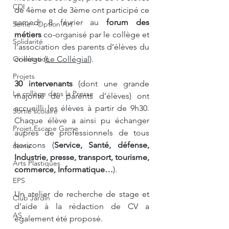
CDI
de 4ème et de 3ème ont participé ce 
samedi 8 février au 
forum des 
5ème - Option Art
métiers
 co-organisé par le collège et 
Solidarité
l’association des parents d’élèves du 
Orientation
collège (
Le Collégial
).
Projets
30 intervenants
 (dont une grande 
Le collège dans la Presse
majorité de parents d’élèves) ont 
accueilli les élèves à partir de 9h30. 
Sortie scolaire
Chaque élève a ainsi pu échanger 
Projet Escape Game
auprès de professionnels de tous 
horizons (
Service, Santé, défense, 
6ème
Industrie, presse, transport, tourisme, 
Arts Plastiques
commerce, Informatique…
). 
EPS
Un atelier de recherche de stage et 
Club Jardin
d’aide à la rédaction de CV a 
AS
également été proposé.