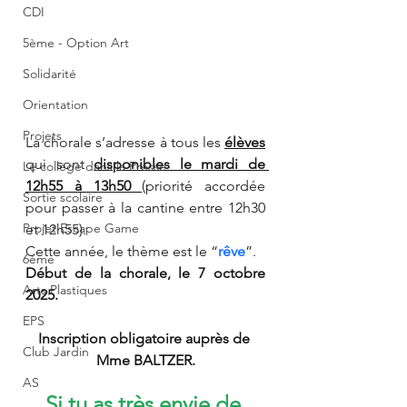
CDI
5ème - Option Art
Solidarité
Orientation
Projets
La chorale s’adresse à tous les 
élèves
qui sont 
disponibles le mardi de 
Le collège dans la Presse
12h55 à 13h50 
(priorité accordée 
Sortie scolaire
pour passer à la cantine entre 12h30 
Projet Escape Game
et 12h55).
Cette année, le thème est le “
rêve
”.
6ème
Début de la chorale, le 7 octobre 
Arts Plastiques
2025.
EPS
Inscription obligatoire auprès de 
Club Jardin
Mme BALTZER.
AS
Si tu as très envie de 