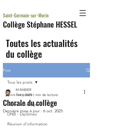
Saint-Germain-sur-Morin
Collège Stéphane HESSEL
Toutes les actualités
du collège
Post
Tous les posts
M.RABIER
Tous les posts
3 oct. 2025
1 min de lecture
Chorale du collège
La vie du collège
Dernière mise à jour :
6 oct. 2025
DNB - Diplômes
Réunion d'information