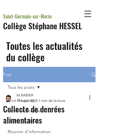
Saint-Germain-sur-Morin
Collège Stéphane HESSEL
Toutes les actualités
du collège
Post
Tous les posts
M.RABIER
Tous les posts
17 sept. 2025
1 min de lecture
Collecte de denrées
La vie du collège
alimentaires
DNB - Diplômes
Réunion d'information