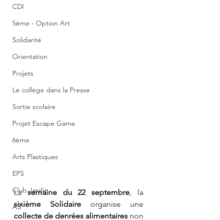
CDI
5ème - Option Art
Solidarité
Orientation
Projets
Le collège dans la Presse
Sortie scolaire
Projet Escape Game
6ème
Arts Plastiques
EPS
Club Jardin
La 
semaine du 22 septembre
, la 
sixième Solidaire
 organise une 
AS
collecte de denrées alimentaires
 non 