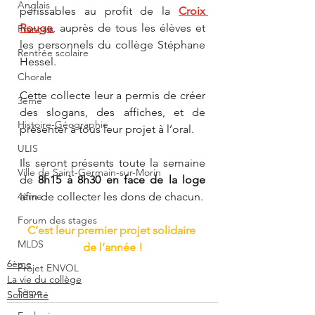
Anglais
périssables au profit de la 
Croix 
Rouge
, auprès de tous les élèves et 
Français
les personnels du collège Stéphane 
Rentrée scolaire
Hessel.
Chorale
Cette collecte leur a permis de créer 
3ème
des slogans, des affiches, et de 
Histoire-Géographie
présenter à tous leur projet à l’oral.
ULIS
Ils seront présents toute la semaine 
Ville de Saint-Germain-sur-Morin
de 
8h15 à 8h30 en face de la loge
4ème
afin de collecter les dons de chacun.
Forum des stages
C’est leur premier projet solidaire 
MLDS
de l’année !
6ème
Projet ENVOL
La vie du collège
5ème
Solidarité