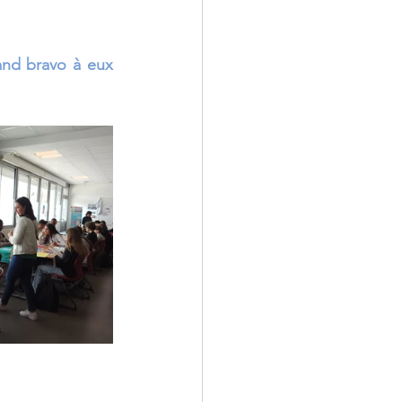
ULIS
nd bravo à eux 
MLDS