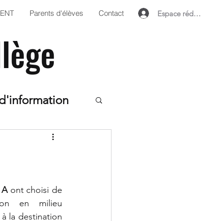
'ENT
Parents d'élèves
Contact
Espace rédacteur
llège
d'information
ts
ame
6ème
 A
 ont choisi de 
ion en milieu 
çais
 la destination 