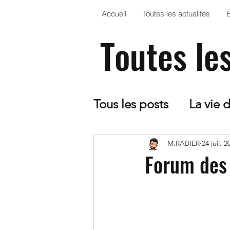
Accueil
Toutes les actualités
Toutes le
Tous les posts
La vie 
CDI
5ème - Optio
M.RABIER
24 juil. 2
Forum des 
Le collège dans la Pr
Arts Plastiques
EP