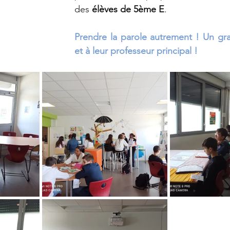
des 
élèves de 5ème E
. 
horale
3ème
Histoire-Géographie
Prendre la parole autrement ! Un gra
et à leur professeur principal !
n-sur-Morin
4ème
Forum des stages
me
Ecologie