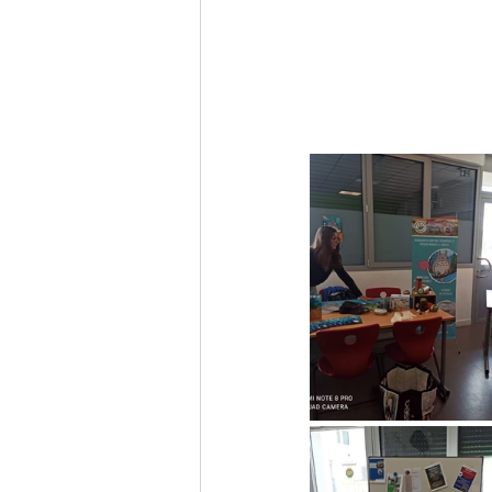
Rentrée scolaire
C
Ville de Saint-Germai
Projet ENVOL
5è