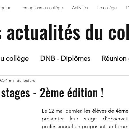
Équipe
Les options au collège
Activités
Le collège
L
s actualités du co
du collège
DNB - Diplômes
Réunion 
n Art
Solidarité
Orientation
Proje
025
1 min de lecture
stages - 2ème édition !
esse
Sortie scolaire
Projet Escape G
Le 22 mai dernier, 
les élèves de 4ème
présenter leur stage d'observat
S
Club Jardin
AS
Anglais
Fran
professionnel en proposant un forum à