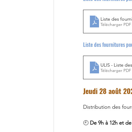
Liste des fourn
Rentrée scolaire
C
Télécharger PDF
Liste des fournitures pou
Ville de Saint-Germai
ULIS - Liste de
Projet ENVOL
5è
Télécharger PDF
Jeudi 28 août 20
Distribution des fou
🕘 
De 9h à 12h et de