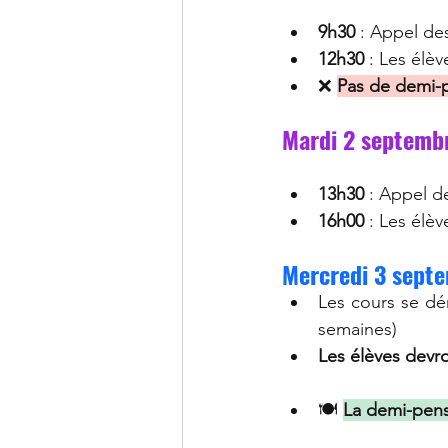
9h30
 : Appel des
12h30
 : Les élèv
❌
Pas de demi-
Mardi 2 septemb
13h30
 : Appel d
16h00
 : Les élèv
Mercredi 3 sept
Les cours se dé
semaines)
Les élèves devro
🍽️ 
La demi-pens