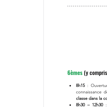
6èmes
 (y compris
8h15
 : Ouvertur
connaissance de
classe dans la co
8h30 – 12h30
 