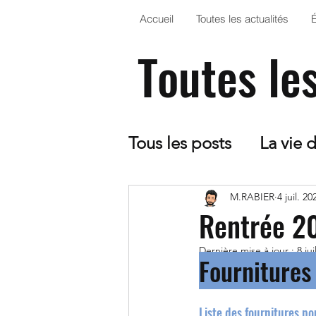
Accueil
Toutes les actualités
Toutes le
Tous les posts
La vie 
CDI
5ème - Optio
M.RABIER
4 juil. 20
Rentrée 20
Dernière mise à jour :
8 jui
Le collège dans la Pr
Fournitures 
Arts Plastiques
EP
Liste des fournitures po