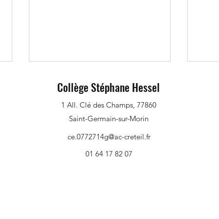
Collège Stéphane Hessel
1 All. Clé des Champs, 77860
Saint-Germain-sur-Morin
ce.0772714g@ac-creteil.fr
01 64 17 82 07
Collecte de bouchons : l'heure du
Visit
bilan
élève