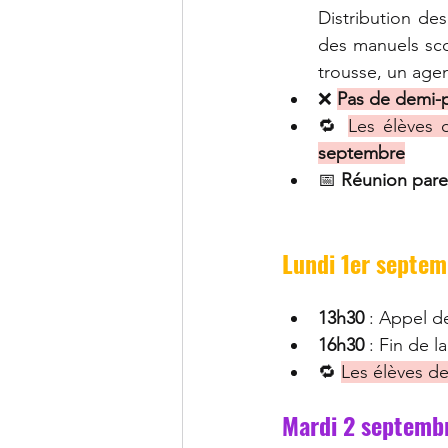
Distribution de
des manuels scol
trousse, un age
❌ 
Pas de demi-
🔁 
Les élèves
septembre
📅 
Réunion par
Lundi 1er septe
13h30
 : Appel d
16h30
 : Fin de l
🔁 
Les élèves d
Mardi 2 septemb