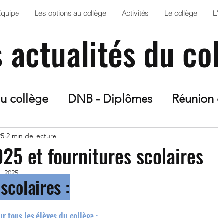
Équipe
Les options au collège
Activités
Le collège
L
s actualités du co
du collège
DNB - Diplômes
Réunion 
n Art
Solidarité
Orientation
Proje
25
2 min de lecture
25 et fournitures scolaires
l. 2025
esse
Sortie scolaire
Projet Escape G
scolaires :
S
Club Jardin
AS
Anglais
Fran
ur tous les élèves du collège :