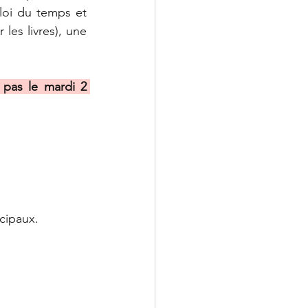
loi du temps et 
es livres), une 
 pas le mardi 2 
ncipaux.