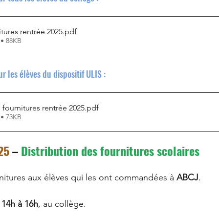
itures rentrée 2025
.pdf
horale
3ème
Histoire-Géographie
 • 88KB
r les élèves du dispositif ULIS : 
n-sur-Morin
4ème
Forum des stages
s fournitures rentrée 2025
.pdf
me
Ecologie
 • 73KB
25
 – 
Distribution des fournitures scolaires
rnitures aux élèves qui les ont commandées à 
ABCJ
.
 14h à 16h
, au collège.