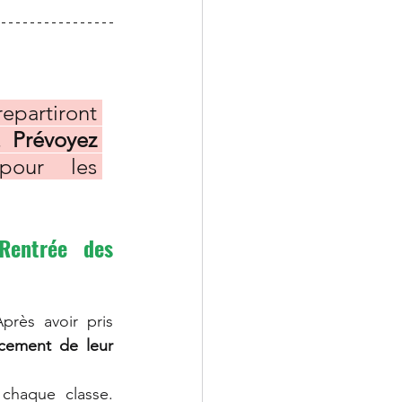
epartiront 
. 
Prévoyez 
our les 
Rentrée des 
rès avoir pris 
cement de leur 
haque classe.  