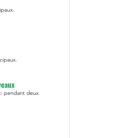
cipaux.
ncipaux.
veaux
e
 pendant deux 