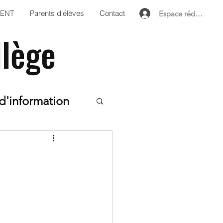
'ENT
Parents d'élèves
Contact
Espace rédacteur
llège
d'information
ts
ame
6ème
çais