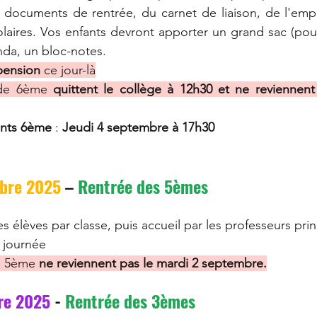
s documents de rentrée, du carnet de liaison, de l'emp
aires. Vos enfants devront apporter un grand sac (pour l
nda, un bloc-notes. 
pension
 ce jour-là
 de 6ème
 quittent le collège à 12h30 et ne reviennent
ents 6ème
 : 
Jeudi 4 septembre à 17h30
mbre 2025
 – 
Rentrée des 5èmes
es élèves par classe, puis accueil par les professeurs pri
a journée
e 5ème 
ne reviennent pas le mardi 2 septembre.
re 2025
 - 
Rentrée des 3èmes