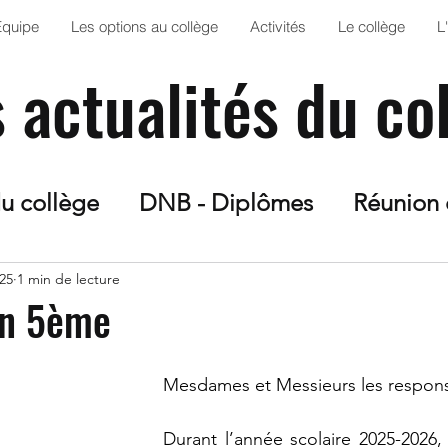
Équipe
Les options au collège
Activités
Le collège
L
s actualités du co
du collège
DNB - Diplômes
Réunion 
n Art
Solidarité
Orientation
Proje
025
1 min de lecture
on 5ème
esse
Sortie scolaire
Projet Escape G
Mesdames et Messieurs les respons
S
Club Jardin
AS
Anglais
Fran
​​​​​​​​​​​​​​​​​​​​​​​​​​​​​​​​​​​​​​​​​​​​​​​​​​​​​​​​​​​​​​​​​​​​​​​​​​​​​​​​​​​​​​​​​​​​​​​​​​​​​​​​​​​​​​​​​​​​​​​