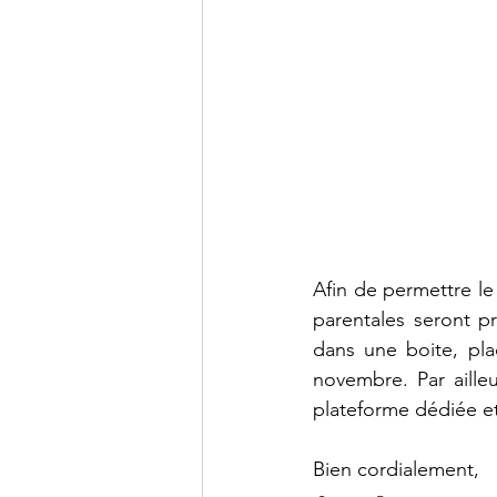
Rentrée scolaire
C
Ville de Saint-Germai
Projet ENVOL
5è
Afin de permettre l
parentales seront p
dans une boite, pla
novembre. Par ailleu
plateforme dédiée et
Bien cordialement,