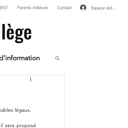
'ENT
Parents d'élèves
Contact
Espace rédacteur
llège
d'information
ts
ame
6ème
ables légaux,
çais
​​Durant l’année scolaire 2025-2026, il sera proposé 