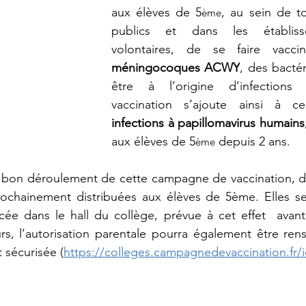
aux élèves de 5​​​​​​​​​​​​​​​​​​​​​​​​​​​​​​​​​​​​​​​​​​​​​​​​​​​​​​​​​​​​​​​​​​​​​​​​​​​​​​​​​​​​​​​​​​​​​​​​​​​​​​​​​​​​​​​​​​​​​​​​​
​​​​​​​​​​​​​​​​​​​​​​​​​​​​​​​​​​​​​​​​​​​​​​​​​​​​​​​​​​​​​​​​​​​​​​​​​​​
ème
publics et dans les établisse
horale
3ème
Histoire-Géographie
volontaires, de se faire vacci
méningocoques ACWY
, des bactér
être à l’origine d’infections 
n-sur-Morin
4ème
Forum des stages
vaccination s’ajoute ainsi à ce
infections à papillomavirus humains
aux élèves de 5​​​​​​​​​​​​​​​​​​​​​​​​​​​​​​​​​​​​​​​​​​​​​​​​​​​​​​​​​​​​​​​​​​​​​​​​​​​​​​​​​​​​​​​​​​​​​​​​​​​​​​​​​​​​​​​​​​​​​​​​​
​​​​​​​​​​​​​​​​​​​​​​​​​​​​​​​​​​​​​​​​​​​​​​​​​​​​​​​​​​​​​​​​​​​​​​​​​​​​​​​​​​​​​​​​​​​​​​​​​​​​​​​​​​​​​​​​​​​​​​​​​ depuis 2 ans.
ème
me
Ecologie
e bon déroulement de cette campagne de vaccination, de
rochainement distribuées aux élèves de 5ème. Elles se
cée dans le hall du collège, prévue à cet effet  avant
rs, l’autorisation parentale pourra également être ren
 sécurisée (
https://colleges.campagnedevaccination.fr/i