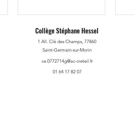
Collège Stéphane Hessel
1 All. Clé des Champs, 77860
Saint-Germain-sur-Morin
ce.0772714g@ac-creteil.fr
01 64 17 82 07
Visite d'une élève espagnole en
5ème et 
5ème
d'inf