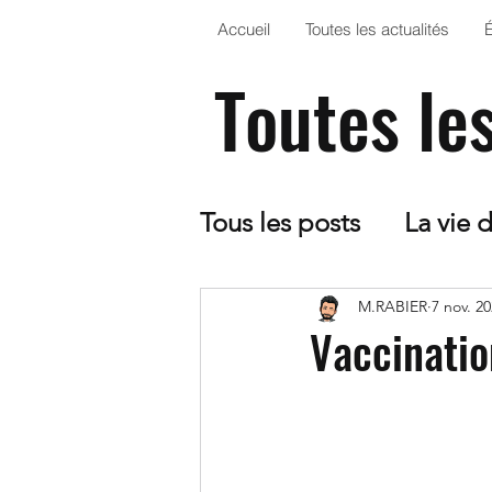
Accueil
Toutes les actualités
Toutes le
Tous les posts
La vie 
CDI
5ème - Optio
M.RABIER
7 nov. 2
Vaccinati
Le collège dans la Pr
Arts Plastiques
EP