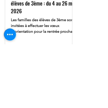
élèves de 3ème : du 4 au 26 mai
2026
Les familles des élèves de 3ème sont
invitées à effectuer les vœux
d’orientation pour la rentrée prochaine
directement en ligne via la plateforme
EduConnect. Une démarche
obligatoire et importante Cette étape
permet d’indiquer les souhaits
d’orientation de l’élève après la classe
de 3ème. Ces vœux seront étudiés par
l’équipe éducative, lors du conseil de
classe, dans le cadre de la préparation
de l’année scolaire 2026-2027. Il est
donc essentiel que chaque famille
réalise cet