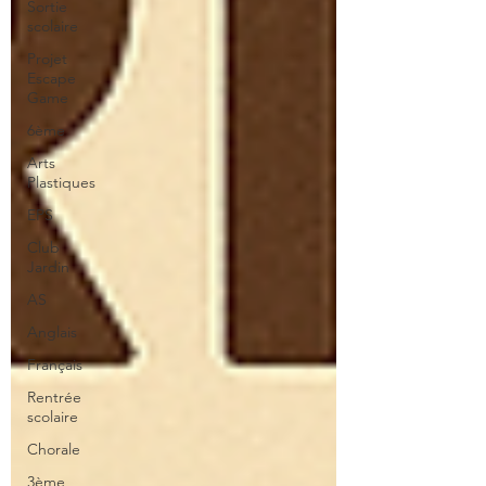
Sortie
scolaire
Projet
Escape
Game
6ème
Arts
Plastiques
EPS
Club
Jardin
AS
Anglais
Français
Rentrée
scolaire
Chorale
3ème