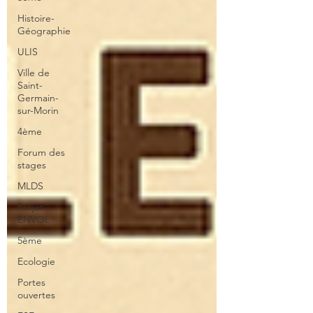
Histoire-
Géographie
ULIS
Ville de
Saint-
Germain-
sur-Morin
4ème
Forum des
stages
MLDS
Projet
ENVOL
5ème
Ecologie
Portes
ouvertes