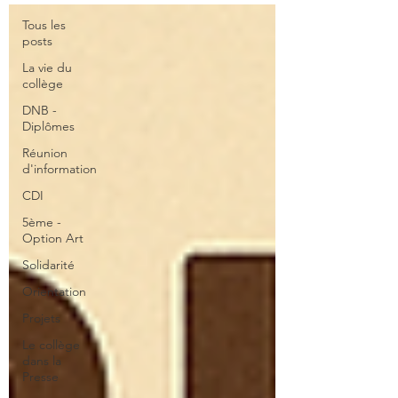
Tous les
posts
La vie du
collège
DNB -
Diplômes
Réunion
d'information
CDI
5ème -
Option Art
Solidarité
Orientation
Projets
Le collège
dans la
Presse