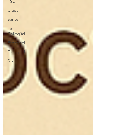
FSE
Clubs
Santé
Le
Collég'ial
Espagnol
Espagnol
5ème