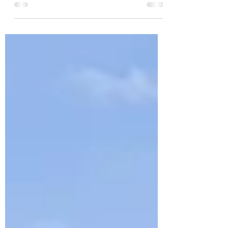
leur journée d’intégration sportive ! Au
programme : disc golf, relais, lancer de
vortex et...