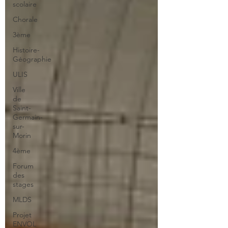
scolaire
Chorale
3ème
Histoire-
Géographie
ULIS
Ville
de
Saint-
Germain-
sur-
Morin
4ème
Forum
des
stages
MLDS
Projet
ENVOL