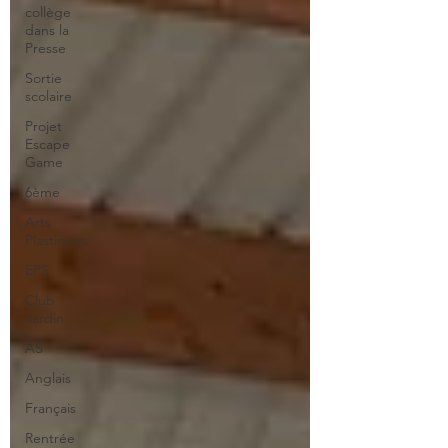
collège
dans la
Presse
Sortie
scolaire
Projet
Escape
Game
6ème
Arts
Plastiques
EPS
Club
Jardin
AS
Anglais
Français
Rentrée