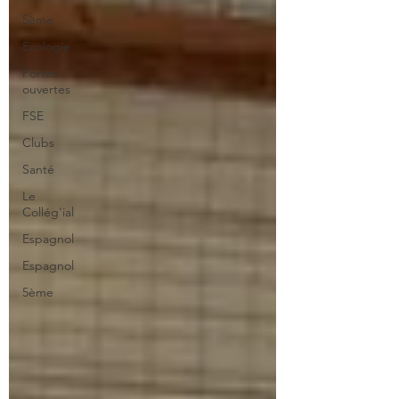
5ème
Ecologie
Portes
ouvertes
FSE
Clubs
Santé
Le
Collég'ial
Espagnol
Espagnol
5ème