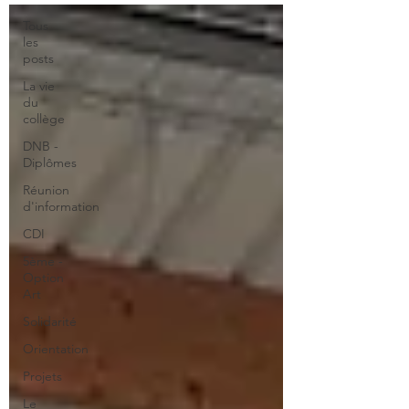
Tous
les
posts
La vie
du
collège
DNB -
Diplômes
Réunion
d'information
CDI
5ème -
Option
Art
Solidarité
Orientation
Projets
Le