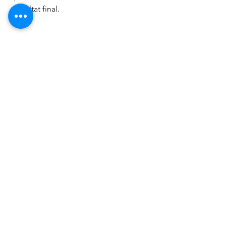
résultat final.
DNB - Diplômes
3ème
Voir tout
Posts récents