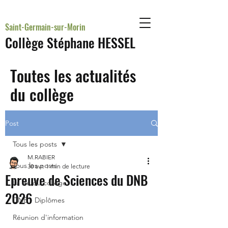
Saint-Germain-sur-Morin
Collège Stéphane HESSEL
Toutes les actualités
du collège
Post
Tous les posts
M.RABIER
Tous les posts
30 avr.
1 min de lecture
Epreuve de Sciences du DNB
La vie du collège
2026
DNB - Diplômes
Réunion d'information