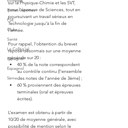
Ecologie
sur la Physique-Chimie et les SVT, 
pour l'épreuve de Sciences, tout en 
Portes ouvertes
poursuivant un travail sérieux en 
FSE
Technologie jusqu’à la fin de 
Clubs
l’année.
Santé
Pour rappel, l’obtention du brevet 
Le Collég'ial
repose désormais sur une moyenne 
générale sur 20 :
Espagnol
40 % de la note correspondent 
Espagnol
au contrôle continu (l’ensemble 
5ème
des notes de l’année de 3ème) ;
60 % proviennent des épreuves 
terminales (oral et épreuves 
écrites).
L’examen est obtenu à partir de 
10/20 de moyenne générale, avec 
possibilité de mention selon le 