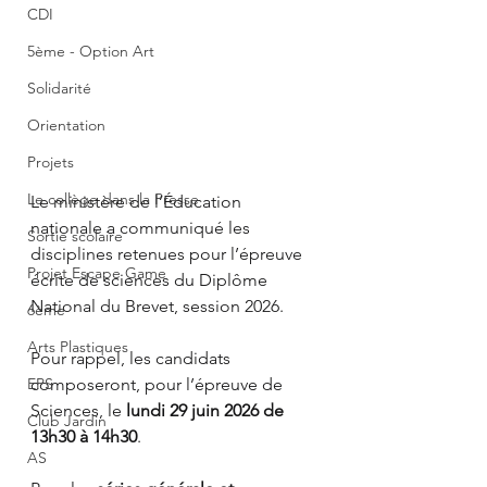
CDI
5ème - Option Art
Solidarité
Orientation
Projets
Le collège dans la Presse
Le ministère de l’Éducation 
nationale a communiqué les 
Sortie scolaire
disciplines retenues pour l’épreuve 
Projet Escape Game
écrite de sciences du Diplôme 
National du Brevet, session 2026.
6ème
Arts Plastiques
Pour rappel, les candidats 
EPS
composeront, pour l’épreuve de 
Sciences, le 
lundi 29 juin 2026 de 
Club Jardin
13h30 à 14h30
.
AS