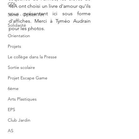
CDI
4èA ont choisi un livre d'amour qu'ils 
vous présentent ici sous forme 
5ème - Option Art
d'affiches. Merci à Tyméo Audrain 
Solidarité
pour les photos. 
Orientation
Projets
Le collège dans la Presse
Sortie scolaire
Projet Escape Game
6ème
Arts Plastiques
EPS
Club Jardin
AS