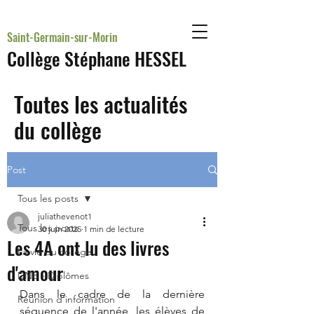
Saint-Germain-sur-Morin
Collège Stéphane HESSEL
Toutes les actualités
du collège
Post
Tous les posts
juliathevenot1
Tous les posts
30 juin 2025
1 min de lecture
Les 4A ont lu des livres
La vie du collège
d'amour
DNB - Diplômes
Dans le cadre de la dernière 
Réunion d'information
séquence de l'année, les élèves de 