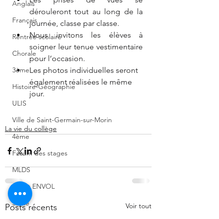
Anglais
dérouleront tout au long de la 
Français
journée, classe par classe.
Nous invitons les élèves à 
Rentrée scolaire
soigner leur tenue vestimentaire 
Chorale
pour l’occasion.
3ème
Les photos individuelles seront 
également réalisées le même 
Histoire-Géographie
jour.
ULIS
Ville de Saint-Germain-sur-Morin
La vie du collège
4ème
Forum des stages
MLDS
Projet ENVOL
5ème
Voir tout
Posts récents