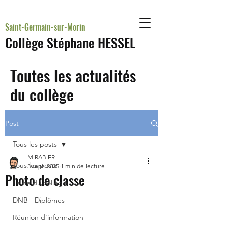
Saint-Germain-sur-Morin
Collège Stéphane HESSEL
Toutes les actualités
du collège
Post
Tous les posts
M.RABIER
Tous les posts
3 sept. 2025
1 min de lecture
Photo de classe
La vie du collège
DNB - Diplômes
Réunion d'information