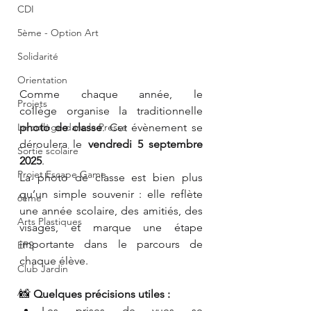
CDI
5ème - Option Art
Solidarité
Orientation
Comme chaque année, le 
Projets
collège organise la traditionnelle 
Le collège dans la Presse
photo de classe
. Cet évènement se 
déroulera le 
vendredi 5 septembre 
Sortie scolaire
2025
.
Projet Escape Game
La photo de classe est bien plus 
qu’un simple souvenir : elle reflète 
6ème
une année scolaire, des amitiés, des 
Arts Plastiques
visages, et marque une étape 
importante dans le parcours de 
EPS
chaque élève.
Club Jardin
AS
📸 
Quelques précisions utiles :
Les prises de vues se 