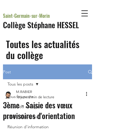
Saint-Germain-sur-Morin
Collège Stéphane HESSEL
Toutes les actualités
du collège
Post
Tous les posts
M.RABIER
Tous les posts
13 janv.
2 min de lecture
3ème - Saisie des vœux
La vie du collège
provisoires d'orientation
DNB - Diplômes
Réunion d'information