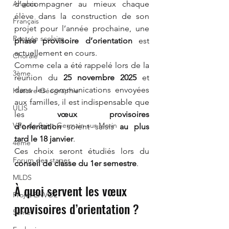
d’accompagner au mieux chaque 
Anglais
élève dans la construction de son 
Français
projet pour l’année prochaine, une 
Rentrée scolaire
phase provisoire d’orientation
 est 
actuellement en cours.
Chorale
Comme cela a été rappelé lors de la 
3ème
réunion du 
25 novembre 2025
 et 
dans les communications envoyées 
Histoire-Géographie
aux familles, il est indispensable que 
ULIS
les 
vœux provisoires 
Ville de Saint-Germain-sur-Morin
d’orientation
 soient saisis 
au plus 
tard le 18 janvier
.
4ème
Ces choix seront étudiés lors du 
Forum des stages
conseil de classe du 1er semestre
.
MLDS
À quoi servent les vœux 
Projet ENVOL
provisoires d’orientation ?
5ème