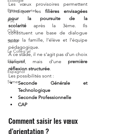
Ecologie
Les vœux provisoires permettent 
Portes ouvertes
d’indiquer les 
filières envisagées 
pour la poursuite de la 
FSE
scolarité
 après la 3ème. Ils 
Clubs
constituent une base de dialogue 
entre la famille, l’élève et l’équipe 
Santé
pédagogique.
Le Collég'ial
À ce stade, il ne s’agit pas d’un choix 
définitif, mais d’une 
première 
Espagnol
réflexion structurée
.
Espagnol
Les possibilités sont :
5ème
Seconde Générale et 
Technologique
Seconde Professionnelle
CAP
Comment saisir les vœux 
d’orientation ?