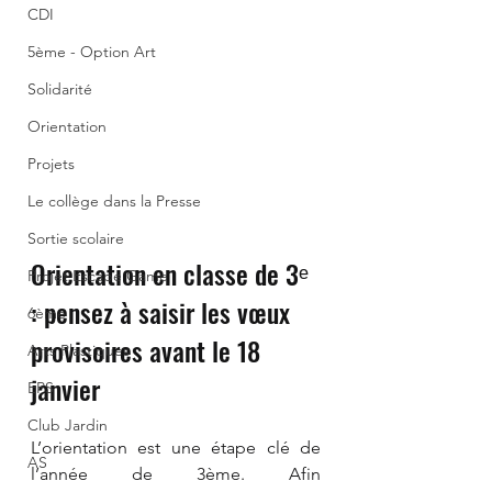
CDI
5ème - Option Art
Solidarité
Orientation
Projets
Le collège dans la Presse
Sortie scolaire
Orientation en classe de 3ᵉ 
Projet Escape Game
: pensez à saisir les vœux 
6ème
provisoires avant le 18 
Arts Plastiques
janvier
EPS
Club Jardin
L’orientation est une étape clé de 
AS
l’année de 3ème. Afin 