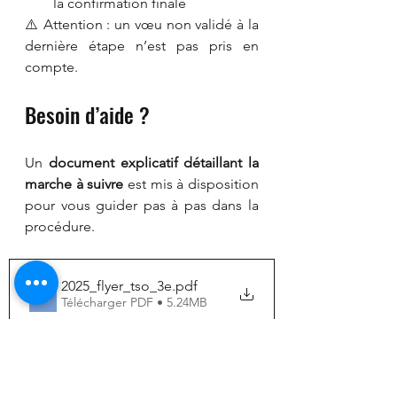
la confirmation finale
⚠️ Attention : un vœu non validé à la 
dernière étape n’est pas pris en 
compte.
Besoin d’aide ?
Un 
document explicatif détaillant la 
marche à suivre
 est mis à disposition 
pour vous guider pas à pas dans la 
procédure.
2025_flyer_tso_3e
.pdf
Télécharger PDF • 5.24MB
N’hésitez pas à vous en servir et à 
contacter l’établissement en cas de 