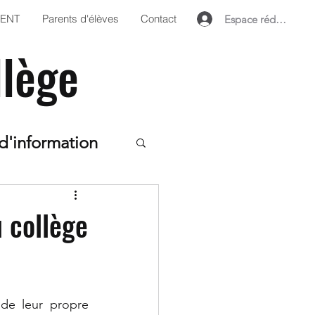
'ENT
Parents d'élèves
Contact
Espace rédacteur
llège
d'information
ts
 collège
ame
6ème
de leur propre 
çais