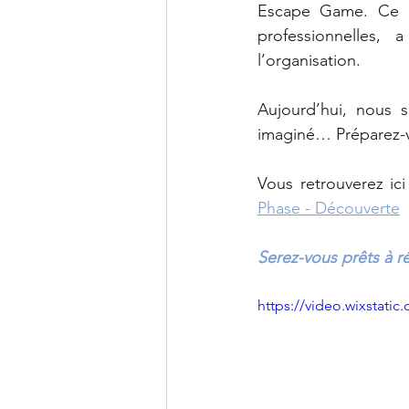
Escape Game. Ce p
professionnelles,
l’organisation.
Rentrée scolaire
C
Aujourd’hui, nous s
imaginé… Préparez-v
Ville de Saint-Germai
Vous retrouverez ici 
Phase - Découverte
Projet ENVOL
5è
Serez-vous prêts à r
https://video.wixstat