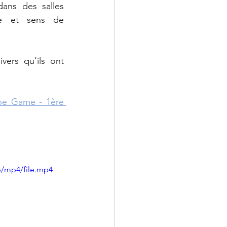
ns des salles 
pe et sens de 
ULIS
ers qu’ils ont 
MLDS
pe Game - 1ère 
p/mp4/file.mp4