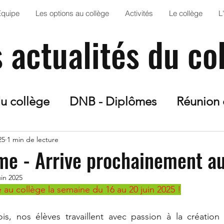
Équipe
Les options au collège
Activités
Le collège
L
s actualités du co
du collège
DNB - Diplômes
Réunion 
n Art
Solidarité
Orientation
Proje
25
1 min de lecture
e - Arrive prochainement au
uin 2025
esse
Sortie scolaire
Projet Escape G
 au collège la semaine du 16 au 20 juin 2025 !
is, nos élèves travaillent avec passion à la création 
S
Club Jardin
AS
Anglais
Fran