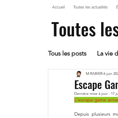
Accueil
Toutes les actualités
Toutes le
Tous les posts
La vie 
CDI
5ème - Optio
M.RABIER
6 juin 20
Escape Gam
Dernière mise à jour :
17 j
Le collège dans la Pr
L'escape game arrive
Depuis plusieurs mo
Arts Plastiques
EP