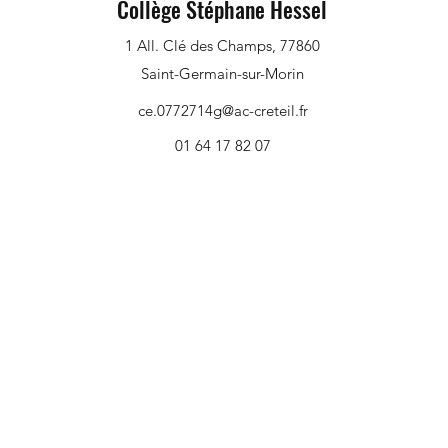
Collège Stéphane Hessel
1 All. Clé des Champs, 77860
Saint-Germain-sur-Morin
ce.0772714g@ac-creteil.fr
01 64 17 82 07
Une nouvelle aventure Escape
Notre
Game pour nos élèves
l'hon
acad