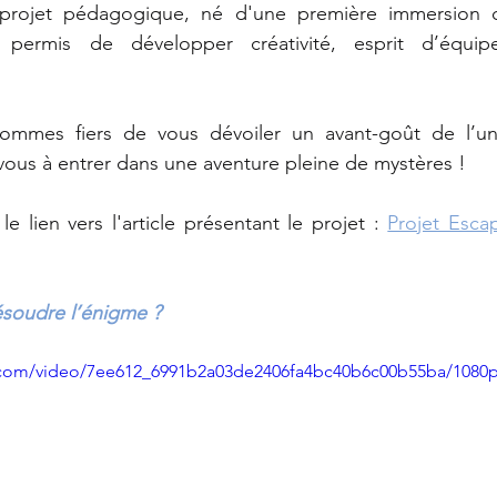
rojet pédagogique, né d'une première immersion da
 a permis de développer créativité, esprit d’équi
horale
3ème
Histoire-Géographie
ommes fiers de vous dévoiler un avant-goût de l’univ
ous à entrer dans une aventure pleine de mystères !
n-sur-Morin
4ème
Forum des stages
le lien vers l'article présentant le projet : 
Projet Esca
me
Ecologie
ésoudre l’énigme ?
ic.com/video/7ee612_6991b2a03de2406fa4bc40b6c00b55ba/1080